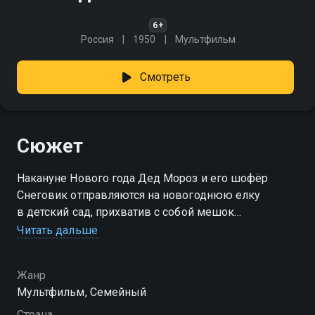
6+
Россия
1950
Мультфильм
Смотреть
Сюжет
Накануне Нового года Дед Мороз и его шофёр
Снеговик отправляются на новогоднюю елку
в детский сад, прихватив с собой мешок
с подарками. Среди них находятся плюшевый
Читать дальше
мишка и ватный зайчик, предназначенные для
девочки Люси и ее брата Вани. Однако по дороге
Жанр
оба подарка случайно теряются в лесу.
Мультфильм, Семейный
Страна