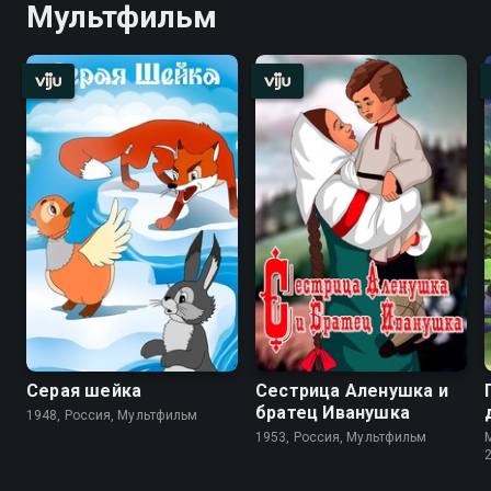
Мультфильм
Серая шейка
Сестрица Аленушка и
братец Иванушка
1948, Россия, Мультфильм
1953, Россия, Мультфильм
M