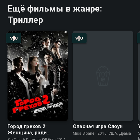
Ещё фильмы в жанре:
Триллер
Город грехов 2:
Опасная игра Слоун
Женщина, ради
Miss Sloane • 2016, США, Драма
S
которой стоит убивать
Sin City: A Dame to Kill For • 2014,