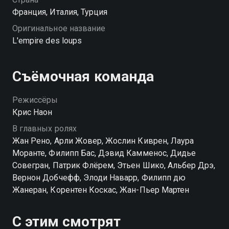
Франция, Италия, Турция
Оригинальное название
L'empire des loups
Съёмочная команда
Режиссёры
Крис Наон
В главных ролях
Жан Рено, Арли Жовер, Жослин Киврен, Лаура
Моранте, Филипп Бас, Дэвид Камменос, Дидье
Совегран, Патрик Флёрем, Этьен Шико, Альбер Дрэ,
Вернон Добчефф, Элоди Наварр, Филипп дю
Жанеран, Корентен Коскас, Жан-Пьер Мартен
С этим смотрят