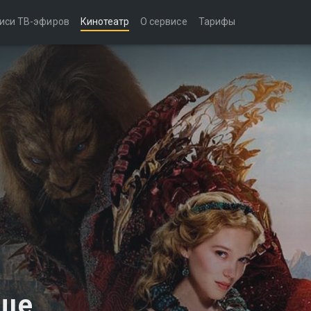
иси ТВ-эфиров
Кинотеатр
О сервисе
Тарифы
ище