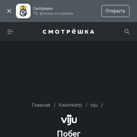
Смотрёшка
Открыть
ТВ, фильмы и сериалы
Главная
/
Кинотеатр
/
viju
/
Побег