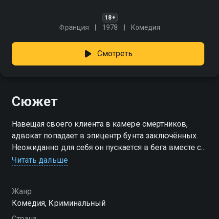
18+
Франция
1978
Комедия
Смотреть
Сюжет
Навещая своего клиента в камере смертников,
адвокат попадает в эпицентр бунта заключённых.
Неожиданно для себя он пускается в бега вместе со
своим подзащитным, спасаясь от гнева охранников
Читать дальше
и полицейских.
Жанр
Комедия, Криминальный
Страна