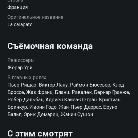
Франция
Оригинальное название
La carapate
Съёмочная команда
Режиссёры
Жерар Ури
В главных ролях
Пьер Ришар, Виктор Лану, Раймон Бюссьер, Клод
Броссе, Жак Франц, Бланш Равалек, Бернар Гранже,
Робер Дальбан, Адриен Кайла-Легран, Кристиан
Бринкур, Ивонн Годо, Жан-Пьер Даррас, Бруно
Бальп, Эрик Демарец, Жанин Сушон
С этим смотрят