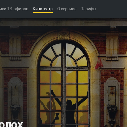
иси ТВ-эфиров
Кинотеатр
О сервисе
Тарифы
олох