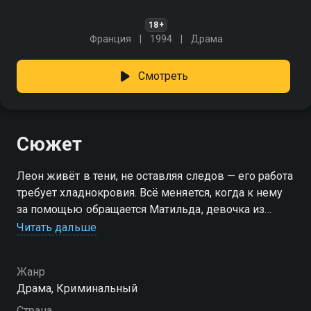
18+
Франция
1994
Драма
Смотреть
Сюжет
Леон живёт в тени, не оставляя следов — его работа
требует хладнокровия. Всё меняется, когда к нему
за помощью обращается Матильда, девочка из
соседней квартиры, чью семью уничтожили
Читать дальше
коррумпированные силовики. Впуская её в свою
жизнь, он впервые чувствует нечто большее, чем
Жанр
долг или обязанность. И это чувство меняет его
Драма, Криминальный
навсегда. «Леон» — смотрите онлайн в хорошем
качестве.
Страна