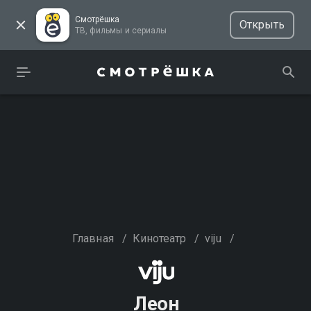
Смотрёшка
Открыть
ТВ, фильмы и сериалы
Главная
/
Кинотеатр
/
viju
/
Леон