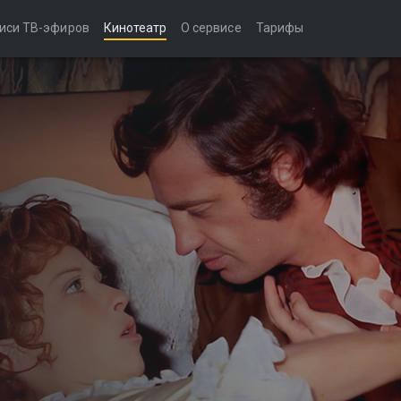
иси ТВ-эфиров
Кинотеатр
О сервисе
Тарифы