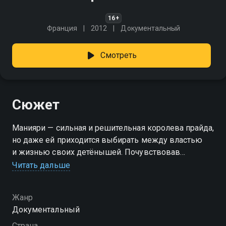
16+
Франция
2012
Документальный
Смотреть
Сюжет
Манияри — сильная и решительная королева прайда,
но даже ей приходится выбирать между властью
и жизнью своих детёнышей. Почувствовав
надвигающуюся угрозу, она уводит малышей прочь
Читать дальше
от привычных земель, туда, где каждый шаг полон
опасности. За ними идут молодые самцы, готовые
Жанр
отнять всё. Это история о цене выживания,
Документальный
материнской смелости и пути, с которого нельзя
свернуть.
Страна