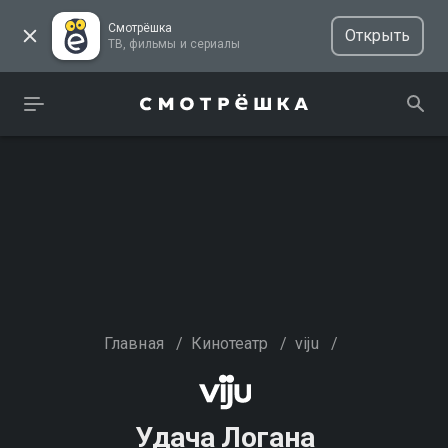
Смотрёшка
Открыть
ТВ, фильмы и сериалы
Главная
/
Кинотеатр
/
viju
/
Удача Логана