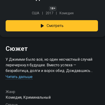
18+
США
2017
Комедия
Смотреть
Сюжет
У Джимми было всё, но один несчастный случай
перечеркнул будущее. Вместо успеха —
безработица, долги и ворох обид. Дождавшись
момента, он решает перевернуть правила игры:
Читать дальше
собирает родных, зовёт проверенных знакомых — и
устраивает авантюру, о которой будет говорить вся
Жанр
страна. «Удача Логана» — смотрите онлайн в
Комедия, Криминальный
хорошем качестве.
Страна