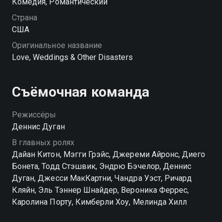
Комедия, Романтический
Страна
США
Оригинальное название
Love, Weddings & Other Disasters
Съёмочная команда
Режиссёры
Деннис Дуган
В главных ролях
Дайан Китон, Мэгги Грэйс, Джереми Айронс, Диего
Бонета, Тодд Стэшвик, Эндрю Бэчелор, Деннис
Дуган, Джесси МакКартни, Чандра Уэст, Ричард
Кляйн, Эль Тэннер Шнайдер, Вероника Феррес,
Каролина Порту, Кимберли Хоу, Мелинда Хилл