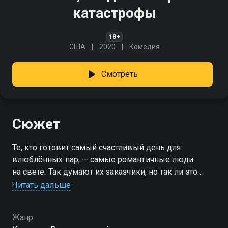
катастрофы
18+
США
2020
Комедия
Смотреть
Сюжет
Те, кто готовит самый счастливый день для
влюблённых пар, — самые романтичные люди
на свете. Так думают их заказчики, но так ли это
на самом деле? Сколько разных неприятностей
Читать дальше
и сюрпризов таят их собственные жизни…
Жанр