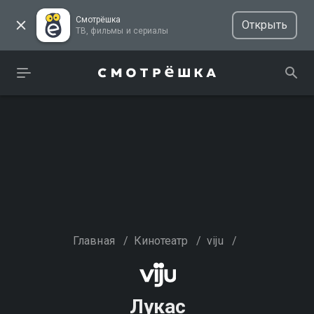
Смотрёшка
Открыть
ТВ, фильмы и сериалы
Главная
/
Кинотеатр
/
viju
/
Лукас