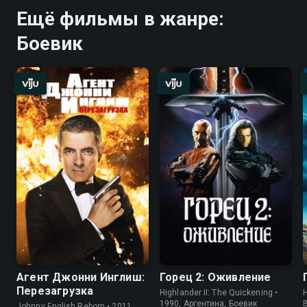
Ещё фильмы в жанре:
Боевик
Агент Джонни Инглиш:
Горец 2: Оживление
Перезагрузка
Highlander II: The Quickening •
H
1990, Аргентина, Боевик
Johnny English Reborn • 2011,