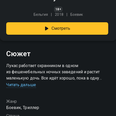
18+
Бельгия
2018
Боевик
Смотреть
Сюжет
Лукас работает охранником в одном
из фешенебельных ночных заведений и растит
маленькую дочь. Все идёт хорошо, пока в одну
из смен он не совершает непредумышленное
Читать дальше
убийство. Чтобы не сесть в тюрьму, Лукас
заключает сделку с Интерполом. Его внедряют
Жанр
в преступную организацию, и любая ошибка теперь
Боевик, Триллер
может стоить жизни ему — и его дочери.
Страна