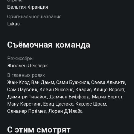
Бельгия, Франция
Оригинальное название
Lukas
Съёмочная команда
Режиссёры
Жюльен Леклерк
В главных ролях
Жан-Клод Ван Дамм, Сами Буажила, Свева Альвити,
Сэм Лаувейк, Кевин Янссенс, Каарис, Алице Версет,
Димитри Тивайос, Дамиен Буффард, Мариа Бортот,
Ману Керстинг, Ериц Цастекс, Карлос Шрам,
Оливиер Прéмел, Лорен Д’Илайа
С этим смотрят