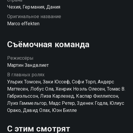
Чехия, Германия, Дания
Оригинальное название
Marco effekten
Съёмочная команда
Режиссёры
Мартин Зандвлиет
В главных ролях
Ульрих Томсен, Заки Юссеф, Софи Торп, Андерс
Маттесен, Лобус Ола, Хенрик Ноэль Олесен, Томас В.
Габриэльссон, Лиза Карлехед, Каспар Филлипсон,
Луиз Гаммельгор, Мадс Ретер, Зденек Годла, Юлиус
Орако, Давид Олах, Юэн Билле
С этим смотрят