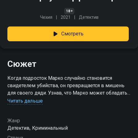
18+
Чехия
2021
Детектив
Смотреть
Сюжет
Когда подросток Марко случайно становится
свидетелем убийства, он превращается в мишень
для своего дяди. Узнав, что Марко может обладать
бесценной информацией, комиссар Мёрк полон
Читать дальше
решимости найти и спасти его.
Жанр
Детектив, Криминальный
Страна