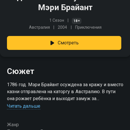
Мэри Брайант
1 Сезон
18+
Австралия
2004
Приключения
Смотреть
Сюжет
1786 год. Мэри Брайант осуждена за кражу и вместо
казни отправлена на каторгу в Австралию. В пути
она рожает ребёнка и выходит замуж за
заключённого Уильяма, надеясь на поблажки. Но на
Читать дальше
новом берегу их ждёт лишь тяжёлое
существование. Единственной надеждой становится
Жанр
дерзкий побег.