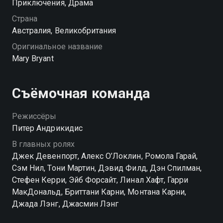
Приключения, Драма
Страна
Австралия, Великобритания
Оригинальное название
Mary Bryant
Съёмочная команда
Режиссёры
Питер Андрикидис
В главных ролях
Джек Девенпорт, Алекс О’Локлин, Ромола Гарай,
Сэм Нил, Тони Мартин, Дэвид Филд, Дэн Спилман,
Стефен Керри, Эйб Форсайт, Линал Хафт, Гарри
МакДональд, Бриттани Карни, Монтана Карни,
Джада Лэнг, Джасмин Лэнг