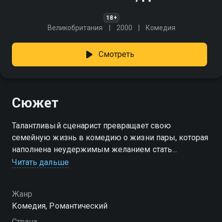
18+
Великобритания
2000
Комедия
Смотреть
Сюжет
Талантливый сценарист превращает свою
семейную жизнь в комедию о жизни пары, которая
наполнена неудержимым желанием стать
родителями. В соавторы он берёт ничего
Читать дальше
не подозревающую жену.
Жанр
Комедия, Романтический
Страна