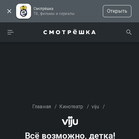
Смотрёшка
Открыть
ТВ, фильмы и сериалы
Главная
/
Кинотеатр
/
viju
/
Всё возможно, детка!