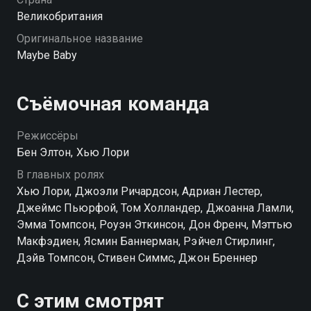
Великобритания
Оригинальное название
Maybe Baby
Съёмочная команда
Режиссёры
Бен Элтон, Хью Лори
В главных ролях
Хью Лори, Джоэли Ричардсон, Адриан Лестер,
Джеймс Пьюрфой, Том Холландер, Джоанна Ламли,
Эмма Томпсон, Роуэн Эткинсон, Дон Френч, Мэттью
Макфэдиен, Ясмин Баннерман, Рэйчел Стирлинг,
Дэйв Томпсон, Стивен Симмс, Джон Бреннер
С этим смотрят