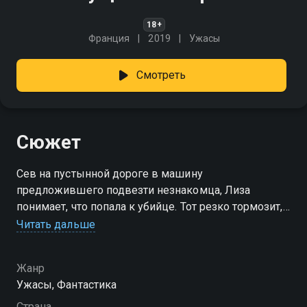
18+
Франция
2019
Ужасы
Смотреть
Сюжет
Сев на пустынной дороге в машину
предложившего подвезти незнакомца, Лиза
понимает, что попала к убийце. Тот резко тормозит, и
девушка приходит в себя в странном месте. У неё на
Читать дальше
руке светится браслет с обратным отсчётом, и
теперь, чтобы не погибнуть, Лизе приходится ползти
Жанр
по узким проходам огромного лабиринта, где её
Ужасы, Фантастика
поджидают не только смертельные ловушки, но и
агрессивные монстры.
Страна