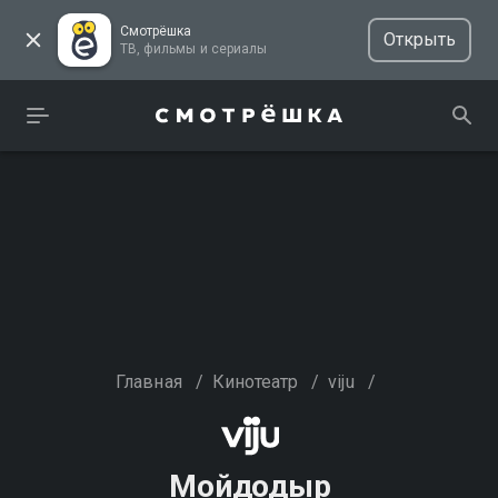
Смотрёшка
Открыть
ТВ, фильмы и сериалы
Главная
/
Кинотеатр
/
viju
/
Мойдодыр