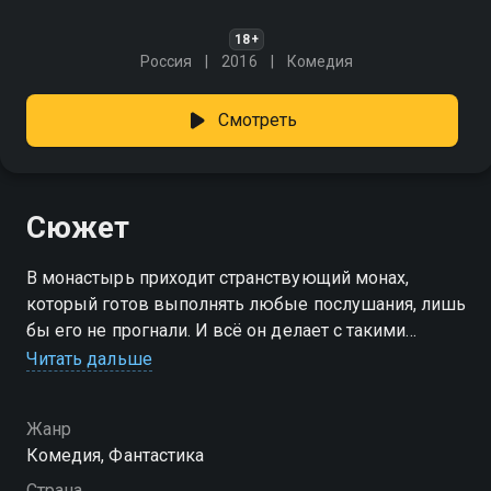
18+
Россия
2016
Комедия
Смотреть
Сюжет
В монастырь приходит cтранствующий монах,
который готов выполнять любые послушания, лишь
бы его не прогнали. И всё он делает с такими
усердием и быстротой, что вызывает подозрения
Читать дальше
у окружающих, а разговоры его граничат
с крамолой и богохульством. Возможно, странник —
Жанр
настоящий чудотворец, но что, если ему помогают
Комедия, Фантастика
тёмные силы?
Страна