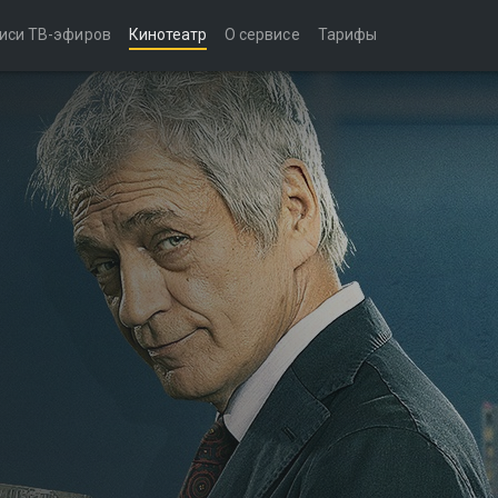
иси ТВ-эфиров
Кинотеатр
О сервисе
Тарифы