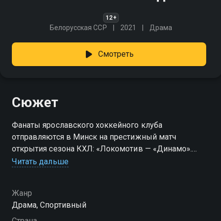
12+
Белорусская ССР
2021
Драма
Смотреть
Сюжет
Фанаты ярославского хоккейного клуба
отправляются в Минск на престижный матч
открытия сезона КХЛ: «Локомотив — «Динамо».
Но матчу не суждено состояться… Команда погибает
Читать дальше
при крушении самолёта едва вылетев
из Ярославля.
Жанр
Драма, Спортивный
Страна