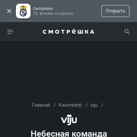
Смотрёшка
Открыть
ТВ, фильмы и сериалы
Главная
/
Кинотеатр
/
viju
/
Небесная команда