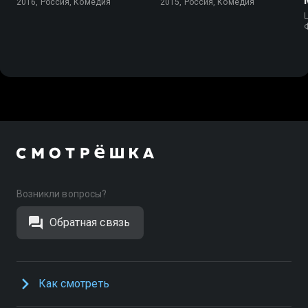
2016, Россия, Комедия
2015, Россия, Комедия
L
Возникли вопросы?
Обратная связь
Как смотреть