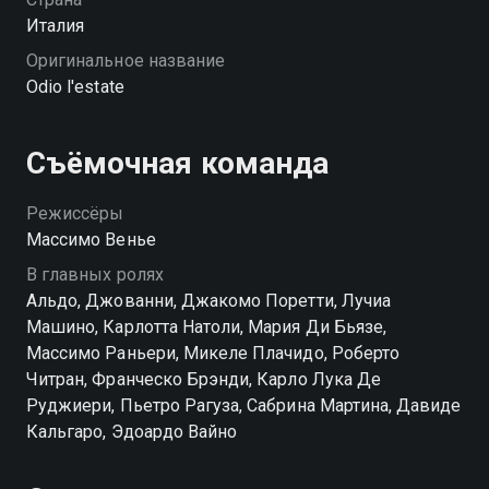
Италия
Оригинальное название
Odio l'estate
Съёмочная команда
Режиссёры
Массимо Венье
В главных ролях
Альдо, Джованни, Джакомо Поретти, Лучиа
Машино, Карлотта Натоли, Мария Ди Бьязе,
Массимо Раньери, Микеле Плачидо, Роберто
Читран, Франческо Брэнди, Карло Лука Де
Руджиери, Пьетро Рагуза, Сабрина Мартина, Давиде
Кальгаро, Эдоардо Вайно