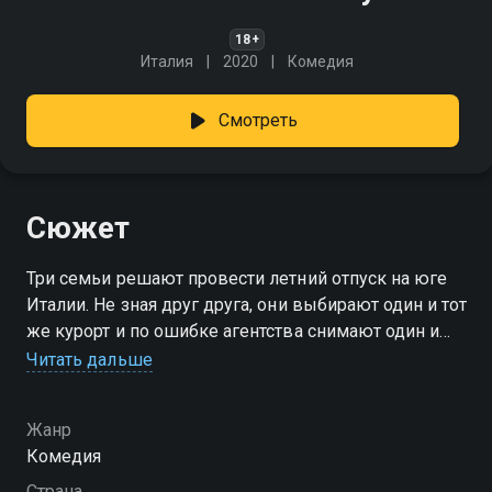
18+
Италия
2020
Комедия
Смотреть
Сюжет
Три семьи решают провести летний отпуск на юге
Италии. Не зная друг друга, они выбирают один и тот
же курорт и по ошибке агентства снимают один и
тот же дом. Теперь им, несмотря на разное
Читать дальше
социальное положение, характеры, бунтующих
детей и собаку, придется как-то уживаться под
Жанр
одной крышей. И долгожданный отпуск
Комедия
превращается в настоящий квест.
Страна