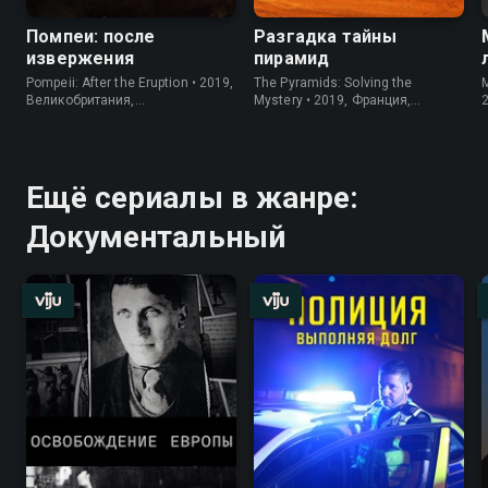
Помпеи: после
Разгадка тайны
извержения
пирамид
Pompeii: After the Eruption • 2019,
The Pyramids: Solving the
M
Великобритания,
Mystery • 2019, Франция,
Документальный
Документальный
Ещё сериалы в жанре:
Документальный