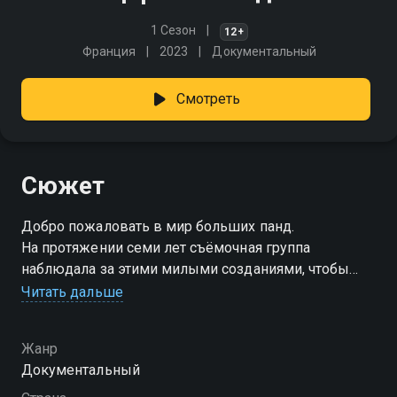
1 Сезон
12+
Франция
2023
Документальный
Смотреть
Сюжет
Добро пожаловать в мир больших панд.
На протяжении семи лет съёмочная группа
наблюдала за этими милыми созданиями, чтобы
показать нам их борьбу за выживание,
Читать дальше
трогательные моменты рождения и взросления.
Жанр
Документальный