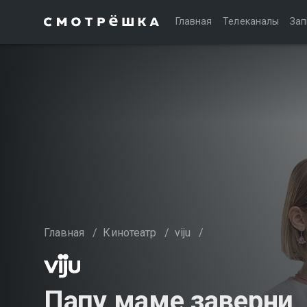
Главная
Телеканалы
Зап
Главная
/
Кинотеатр
/
viju
/
Папу маме заверни