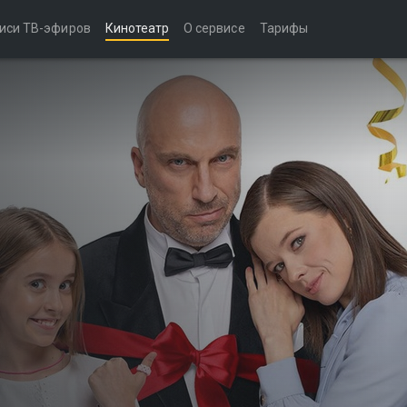
иси ТВ-эфиров
Кинотеатр
О сервисе
Тарифы