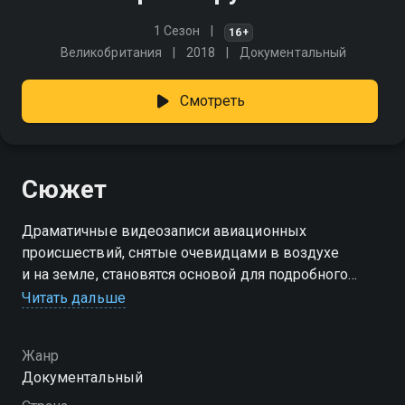
1 Сезон
16+
Великобритания
2018
Документальный
Смотреть
Сюжет
Драматичные видеозаписи авиационных
происшествий, снятые очевидцами в воздухе
и на земле, становятся основой для подробного
разбора опасных ситуаций. Каждая история
Читать дальше
рассматривается с участием специалистов, которые
с помощью реконструкций и наглядной графики
Жанр
объясняют причины случившегося и показывают,
Документальный
как наука и профессионализм пилотов помогают
избежать катастроф.