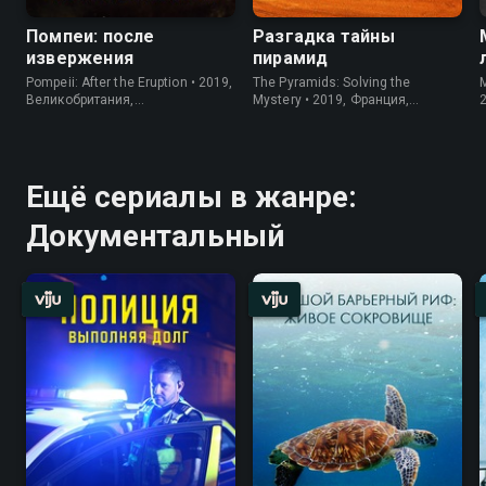
Помпеи: после
Разгадка тайны
извержения
пирамид
Pompeii: After the Eruption • 2019,
The Pyramids: Solving the
M
Великобритания,
Mystery • 2019, Франция,
Документальный
Документальный
Ещё сериалы в жанре:
Документальный