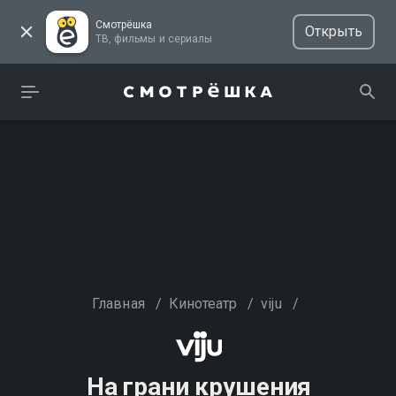
Смотрёшка
Открыть
ТВ, фильмы и сериалы
Главная
/
Кинотеатр
/
viju
/
На грани крушения