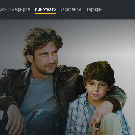
иси ТВ-эфиров
Кинотеатр
О сервисе
Тарифы