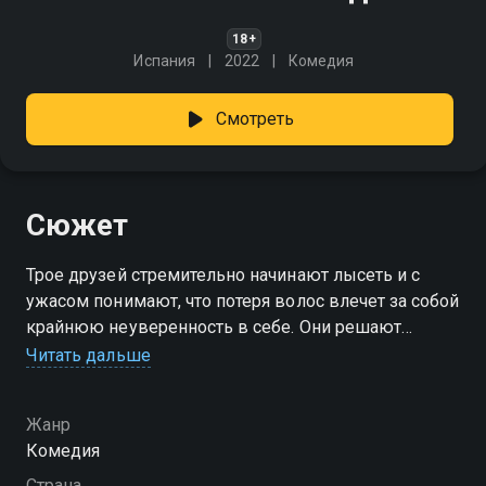
18+
Испания
2022
Комедия
Смотреть
Сюжет
Трое друзей стремительно начинают лысеть и с
ужасом понимают, что потеря волос влечет за собой
крайнюю неуверенность в себе. Они решают
срочно ехать на пересадку волос, чтобы вернуть
Читать дальше
свою мужественность, даже не подозревая, чем
обернётся это путешествие.
Жанр
Комедия
Страна