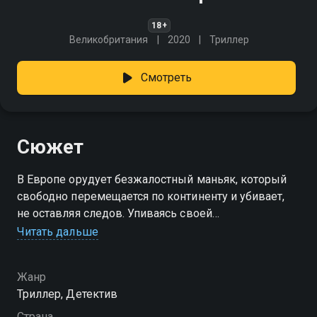
18+
Великобритания
2020
Триллер
Смотреть
Сюжет
В Европе орудует безжалостный маньяк, который
свободно перемещается по континенту и убивает,
не оставляя следов. Упиваясь своей
безнаказанностью, он даже отправляет в полицию
Читать дальше
и прессу открытки из разных городов
с подсказками о том, как и где он собирается
Жанр
нанести свой следующий удар. Опытный нью-
Триллер, Детектив
йоркский полицейский узнаёт, что его дочь стала
очередной жертвой маньяка — и даёт обещание
Страна