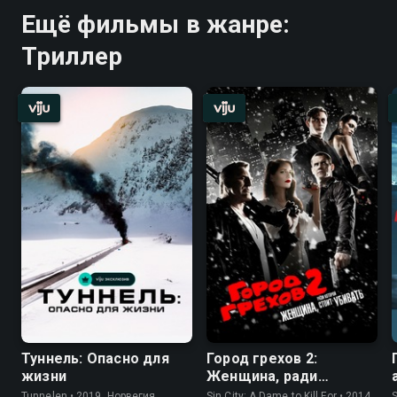
Ещё фильмы в жанре:
Триллер
Туннель: Опасно для
Город грехов 2:
жизни
Женщина, ради
которой стоит убивать
Tunnelen • 2019, Норвегия,
Sin City: A Dame to Kill For • 2014,
S