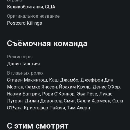
во что бы то ни стало найти преступника и предать
Великобритания, США
его правосудию.
Оригинальное название
Postcard Killings
Съёмочная команда
Режиссёры
Данис Танович
В главных ролях
Стивен Макинтош, Каш Джамбо, Джеффри Дин
Морган, Фамке Янссен, Йоахим Круль, Денис О’Хэр,
Наоми Баттрик, Рори О’Коннор, Эва Рёзе, Лукас
Лугрэн, Дилан Девонолд Смит, Салли Хармсен, Орла
О’Рурк, Кристофер Пайззи, Тим Ахерн
С этим смотрят