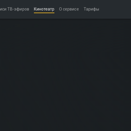
иси ТВ-эфиров
Кинотеатр
О сервисе
Тарифы