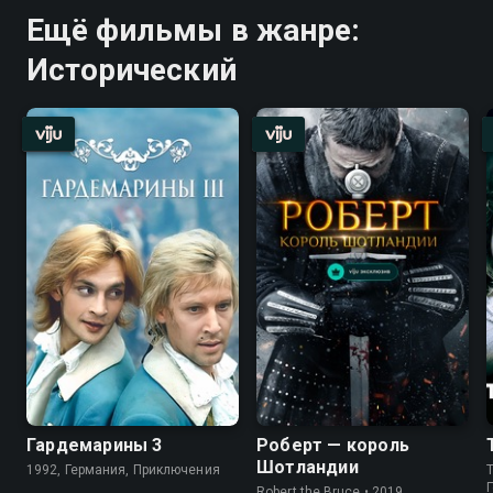
Ещё фильмы в жанре:
Исторический
Гардемарины 3
Роберт — король
Шотландии
1992, Германия, Приключения
T
Robert the Bruce • 2019,