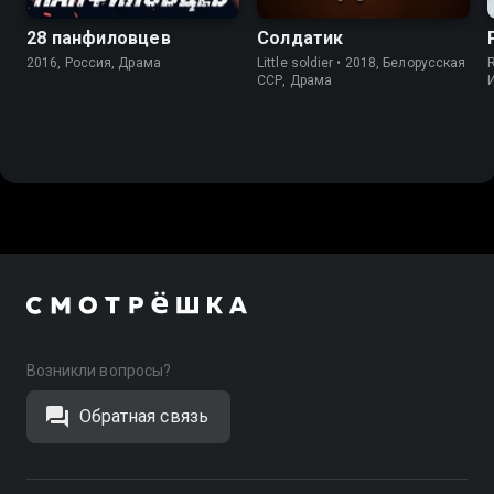
28 панфиловцев
Солдатик
2016, Россия, Драма
Little soldier • 2018, Белорусская
R
ССР, Драма
Возникли вопросы?
Обратная связь