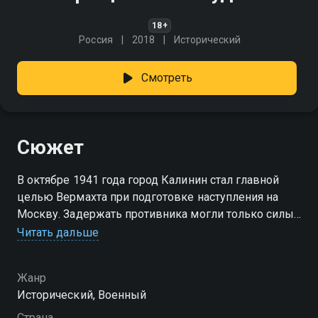
18+
Россия
2018
Исторический
Смотреть
Сюжет
В октябре 1941 года город Калинин стал главной
целью Вермахта при подготовке наступления на
Москву. Задержать противника могли только силы
5-й стрелковой дивизии, которые должны были со
Читать дальше
дня на день прибыть в осаждаемый город. Враг,
впрочем, раскинул свои сети широко и сумел
Жанр
забросить шпионов даже в ряды НКВД.
Исторический, Военный
Диверсанты готовы пойти на всё, чтобы эшелоны с
подкреплением никогда не дошли до города...
Страна