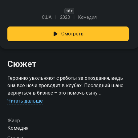
18+
США
2023
Комедия
Смотреть
Сюжет
Героиню увольняют с работы за опоздания, ведь
она все ночи проводит в клубах. Последний шанс
вернуться в бизнес – это помочь сыну
руководительницы фирмы влиться в коллектив
Читать дальше
студентов колледжа...
Жанр
Комедия
Страна