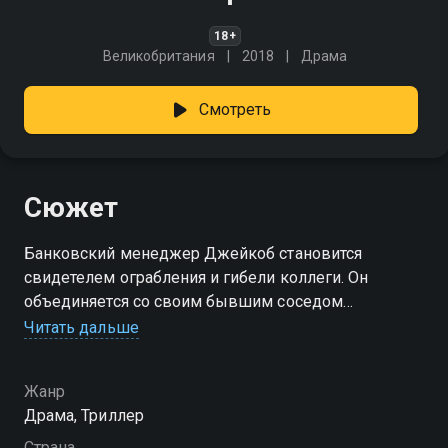
18+
Великобритания
2018
Драма
Смотреть
Сюжет
Банковский менеджер Джейкоб становится
свидетелем ограбления и гибели коллеги. Он
объединяется со своим бывшим соседом
Джеймсом, полицейским в отставке, чтобы поймать
Читать дальше
преступника. Однако высококвалифицированный
вор всегда оказывается на шаг впереди. Вскоре он
Жанр
похищает жену и дочь Джейкоба...
Драма, Триллер
Страна