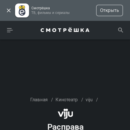
Смотрёшка
Открыть
ТВ, фильмы и сериалы
Главная
/
Кинотеатр
/
viju
/
Расправа