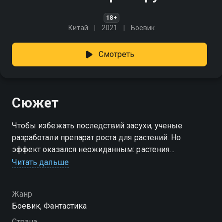
18+
Китай
2021
Боевик
Смотреть
Сюжет
Чтобы избежать последствий засухи, ученые
разработали препарат роста для растений. Но
эффект оказался неожиданным: растения
превратились в гигантских хищников и решили, что
Читать дальше
люди на Земле им не нужны.
Жанр
Боевик, Фантастика
Страна