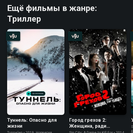
Ещё фильмы в жанре:
Триллер
Туннель: Опасно для
Город грехов 2:
жизни
Женщина, ради
S
которой стоит убивать
Tunnelen • 2019, Норвегия,
Sin City: A Dame to Kill For • 2014,