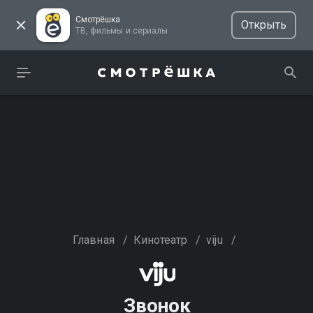
Смотрёшка
Открыть
ТВ, фильмы и сериалы
Главная
/
Кинотеатр
/
viju
/
Звонок