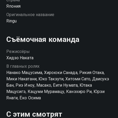
Япония
Оригинальное название
Ringu
Съёмочная команда
Режиссёры
Хидэо Наката
В главных ролях
Нанако Мацусима, Хироюки Санада, Рикия Отака,
Мики Накатани, Юко Такэути, Хитоми Сато, Даисукэ
Бан, Риэ Иноу, Масако, Ёити Нумата, Ютака
Мацусигэ, Кацуми Мурамацу, Канэхиро Ри, Юрэи
Янаги, Ёко Осима
С этим смотрят