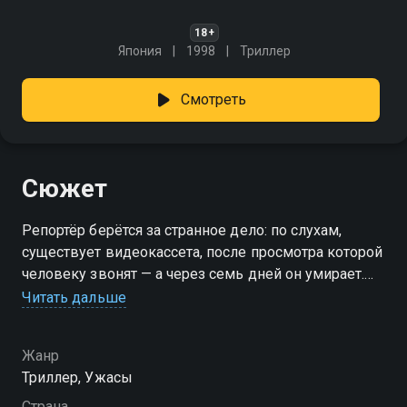
18+
Япония
1998
Триллер
Смотреть
Сюжет
Репортёр берётся за странное дело: по слухам,
существует видеокассета, после просмотра которой
человеку звонят — а через семь дней он умирает.
Героиня считает это городской легендой, пока с её
Читать дальше
племянницей не происходит именно так. В попытке
спасти себя и сына, журналистка отправляется по
Жанр
следу жуткой загадки, постепенно распутывая
Триллер, Ужасы
клубок тайн, стоящих за проклятым видео. «Звонок»
— смотрите онлайн в хорошем качестве.
Страна