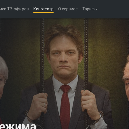
иси ТВ-эфиров
Кинотеатр
О сервисе
Тарифы
режима