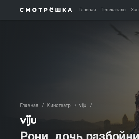
Главная
Телеканалы
Зап
Главная
/
Кинотеатр
/
viju
/
Рони, дочь разбойн