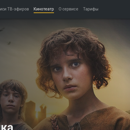
иси ТВ-эфиров
Кинотеатр
О сервисе
Тарифы
ика