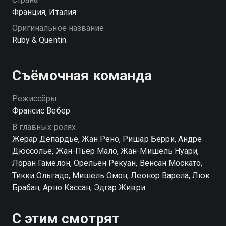
поискать надо!
Франция, Италия
Оригинальное название
Ruby & Quentin
Съёмочная команда
Режиссёры
Франсис Вебер
В главных ролях
Жерар Депардье, Жан Рено, Ришар Берри, Андре
Дюссолье, Жан-Пьер Мало, Жан-Мишель Нуари,
Лоран Гамелон, Орельен Рекуан, Венсан Москато,
Тикки Ольгадо, Мишель Омон, Леонор Варела, Люк
Брабан, Арно Кассан, Эдгар Живри
С этим смотрят