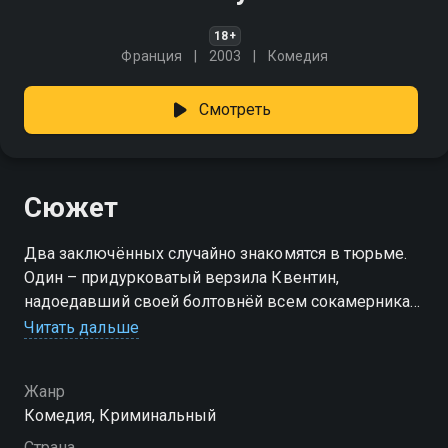
18+
Франция
2003
Комедия
Смотреть
Сюжет
Два заключённых случайно знакомятся в тюрьме.
Один – придурковатый верзила Квентин,
надоедавший своей болтовнёй всем сокамерникам,
другой – молчаливый грабитель Руби, спрятавший
Читать дальше
украденные двадцать миллионов евро. Его ищет и
полиция, и мафия, но он желает отомстить за свою
Жанр
возлюбленную. Придурок Квентин нашёл в Руби
Комедия, Криминальный
своего настоящего друга и мечтает открыть вместе
с ним бистро – таких разных компаньонов ещё
Страна