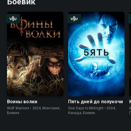
Боевик
Воины волки
Пять дней до полуночи
Wolf Warriors • 2024, Монголия,
5ive Days to Midnight • 2004,
K
Боевик
Канада, Боевик