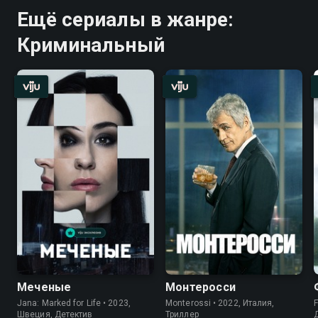
Ещё сериалы в жанре:
Криминальный
Меченые
Монтеросси
Jana: Marked for Life • 2023,
Monterossi • 2022, Италия,
F
Швеция, Детектив
Триллер