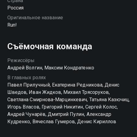
Страна
неизвестные обещают расправиться с его
Россия
беременной женой. Тогда он решает бежать и
Оригинальное название
просит помощи у местного авторитета...
Run!
Съёмочная команда
Режиссёры
Андрей Волгин, Максим Кондратенко
В главных ролях
Павел Прилучный, Екатерина Редникова, Денис
Шведов, Иван Жидков, Михаил Трясоруков,
Светлана Смирнова-Марцинкевич, Татьяна Казючиц,
Игорь Власов, Григорий Никитин, Сергей Колос,
Андрей Чунарёв, Дмитрий Пулин, Александр
Кудренко, Вячеслав Гумеров, Денис Кириллов