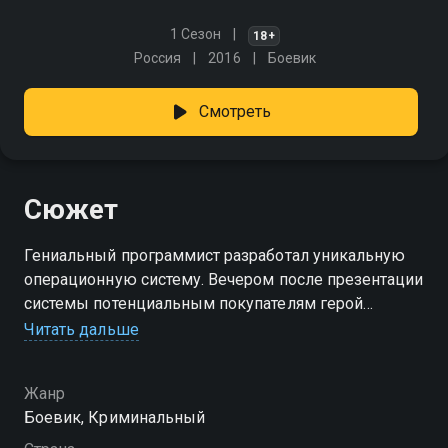
1 Сезон
18+
Россия
2016
Боевик
Смотреть
Сюжет
Гениальный программист разработал уникальную
операционную систему. Вечером после презентации
системы потенциальным покупателям герой
приходит в себя в собственном офисе и
Читать дальше
обнаруживает там тело своего брата. В этот момент
в здание врываются полицейские и арестовывают
Жанр
программиста. В тюрьме заключенные пытают
Боевик, Криминальный
программиста и требуют отдать разработку. Вскоре
ему начинают поступать угрозы «с воли» -