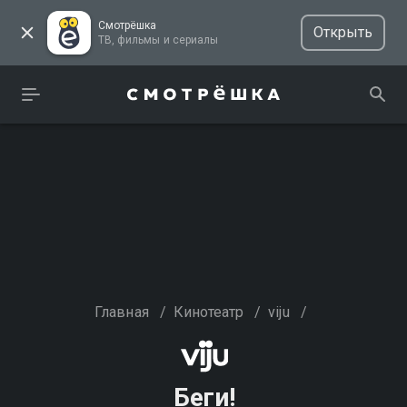
Смотрёшка
Открыть
ТВ, фильмы и сериалы
Главная
/
Кинотеатр
/
viju
/
Беги!