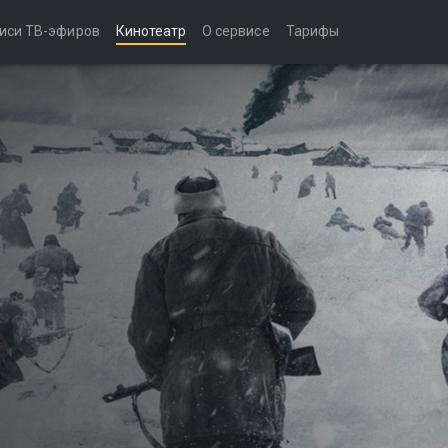
иси ТВ-эфиров
Кинотеатр
О сервисе
Тарифы