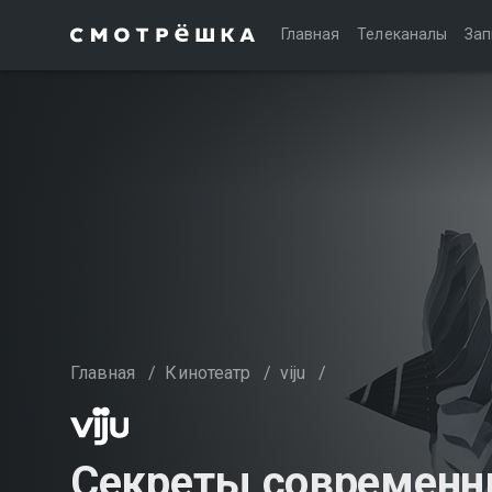
Главная
Телеканалы
Зап
Главная
/
Кинотеатр
/
viju
/
Секреты современн