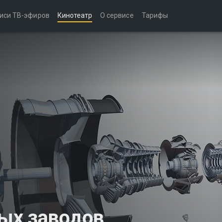
иси ТВ-эфиров
Кинотеатр
О сервисе
Тарифы
ых заводов