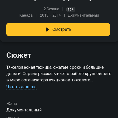
2 Сезона
16+
Канада
2013 – 2014
Документальный
Смотреть
Сюжет
Тяжеловесная техника, сжатые сроки и большие
деньги! Сериал рассказывает о работе крупнейшего
в мире организатора аукционов тяжелого
промышленного оборудования. Добро пожаловать
Читать дальше
в мир компании Ritchie Bros! Этот аукцион уникален,
так как представляет собой коллекцию гигантских
Жанр
установок, которые прибывают сюда со всего мира.
Документальный
Здесь высокие ставки, и все происходит с
размахом!