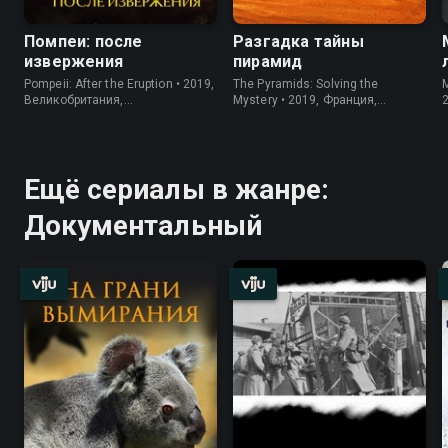
Помпеи: после
Разгадка тайны
извержения
пирамид
Pompeii: After the Eruption • 2019,
The Pyramids: Solving the
M
Великобритания,
Mystery • 2019, Франция,
Документальный
Документальный
Ещё сериалы в жанре:
Документальный