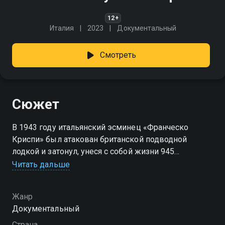
12+
Италия
2023
Документальный
Смотреть
Сюжет
В 1943 году итальянский эсминец «Франческо
Криспи» был атакован британской подводной
лодкой и затонул, унеся с собой жизни 945
из 1300 человек, находившихся на борту. Обломки
Читать дальше
корабля, покоящиеся на глубине более сотни
метров, удалось исследовать лишь семь
Жанр
десятилетий спустя. С помощью управляемого
Документальный
робота, способного опускаться под воду на целый
километр, исследователи смогли дать ответы
Страна