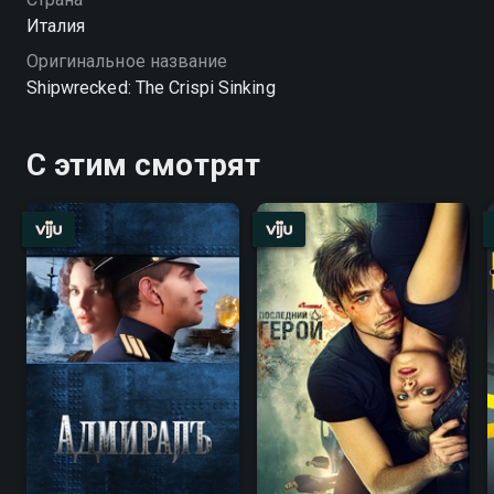
родным пропавших на «Криспи».
Италия
Оригинальное название
Shipwrecked: The Crispi Sinking
С этим смотрят