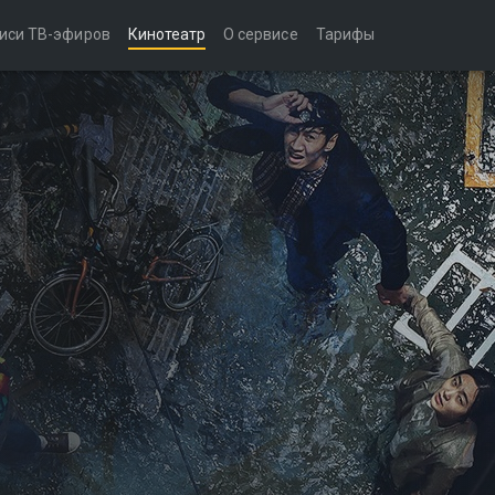
иси ТВ-эфиров
Кинотеатр
О сервисе
Тарифы