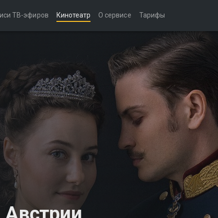
иси ТВ-эфиров
Кинотеатр
О сервисе
Тарифы
 Австрии