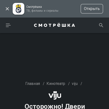
Смотрёшка
Открыть
ТВ, фильмы и сериалы
Главная
/
Кинотеатр
/
viju
/
Осторожно! Двери