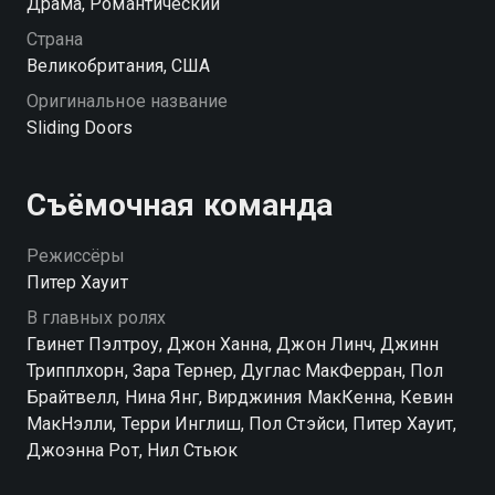
Драма, Романтический
привести к смерти?
Страна
Великобритания, США
Оригинальное название
Sliding Doors
Съёмочная команда
Режиссёры
Питер Хауит
В главных ролях
Гвинет Пэлтроу, Джон Ханна, Джон Линч, Джинн
Трипплхорн, Зара Тернер, Дуглас МакФерран, Пол
Брайтвелл, Нина Янг, Вирджиния МакКенна, Кевин
МакНэлли, Терри Инглиш, Пол Стэйси, Питер Хауит,
Джоэнна Рот, Нил Стьюк