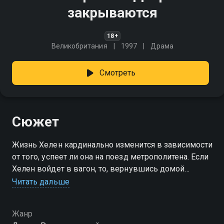
закрываются
18+
Великобритания
1997
Драма
Смотреть
Сюжет
Жизнь Хелен кардинально изменится в зависимости
от того, успеет ли она на поезд метрополитена. Если
Хелен войдет в вагон, то, вернувшись домой
обнаружит своего парня с любовницей, а если
Читать дальше
двери захлопнутся перед ней, так и не узнает о
предательстве. Но какой из этих двух сценариев
Жанр
сулит ей подлинное счастье, а какой способен