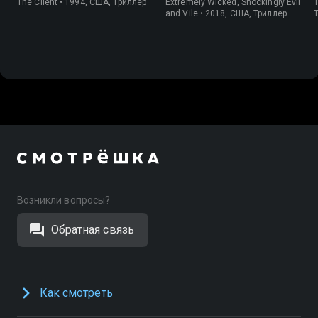
The Client • 1994, США, Триллер
Extremely Wicked, Shockingly Evil
T
and Vile • 2018, США, Триллер
Возникли вопросы?
Обратная связь
Как смотреть