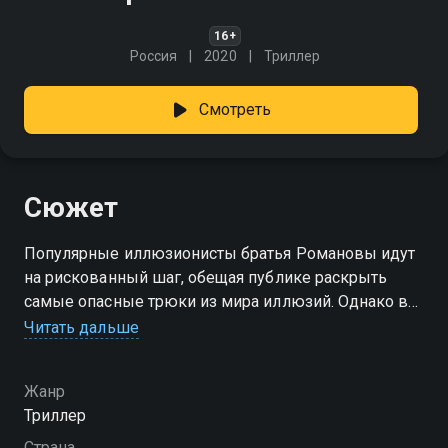
16+
Россия
2020
Триллер
Смотреть
Сюжет
Популярные иллюзионисты братья Романовы идут
на рискованный шаг, обещая публике раскрыть
самые опасные трюки из мира иллюзий. Однако во
время шоу они становятся заложниками
Читать дальше
таинственного организатора.
Жанр
Триллер
Страна