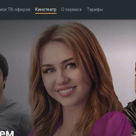
иси ТВ-эфиров
Кинотеатр
О сервисе
Тарифы
ием