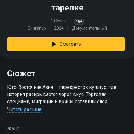
тарелке
1 Сезон
16+
Сингапур
2024
Документальный
Смотреть
Сюжет
Юго-Восточная Азия — перекрёсток культур, где
история раскрывается через вкус. Торговля
специями, миграции и войны оставили след
в каждом блюде. От лечона на Филиппинах
Читать дальше
до насыщенного ренданга и многообразия кюэ —
кулинария региона хранит память о древних
Жанр
завоевателях, купцах и народах, сформировавших