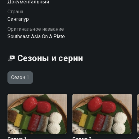
Документальный
этот яркий гастрономический ландшафт.
Страна
Сингапур
Оригинальное название
Southeast Asia On A Plate
Сезоны и серии
Сезон 1