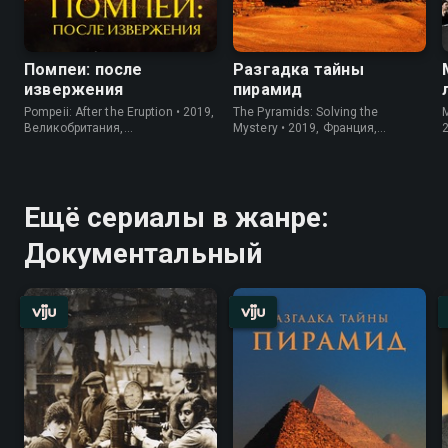
Помпеи: после
Разгадка тайны
извержения
пирамид
Pompeii: After the Eruption • 2019,
The Pyramids: Solving the
M
Великобритания,
Mystery • 2019, Франция,
Документальный
Документальный
Ещё сериалы в жанре:
Документальный