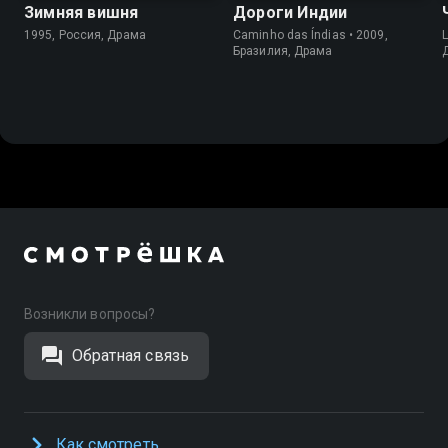
Зимняя вишня
Дороги Индии
1995, Россия, Драма
Caminho das Índias • 2009,
L
Бразилия, Драма
Возникли вопросы?
Обратная связь
Как смотреть