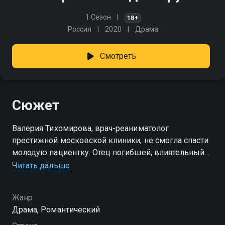
1 Сезон
18+
Россия
2020
Драма
Смотреть
Сюжет
Валерия Тихомирова, врач-реаниматолог
престижной московской клиники, не смогла спасти
молодую пациентку. Отец погибшей, влиятельный
бизнесмен, добивается лишения лицензии и
Читать дальше
отстранения Валерии. Она уезжает в Петрозаводск,
чтобы уберечь свою дочь от мести бизнесмена, и
Жанр
устраивается работать медсестрой в местной
Драма, Романтический
больнице.