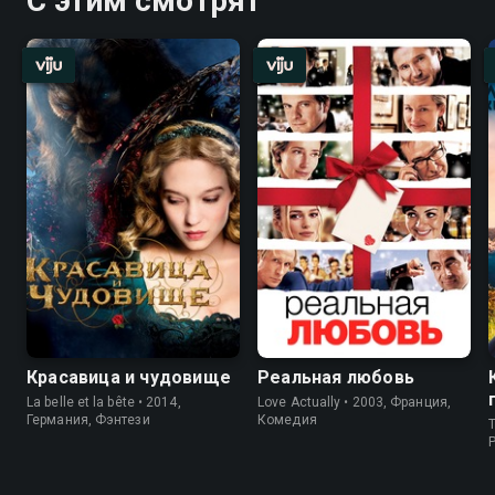
С этим смотрят
Красавица и чудовище
Реальная любовь
La belle et la bête • 2014,
Love Actually • 2003, Франция,
Германия, Фэнтези
Комедия
T
P