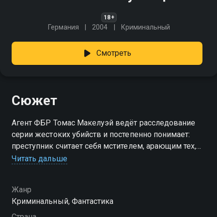
18+
Германия
2004
Криминальный
Смотреть
Сюжет
Агент ФБР Томас Макелуэй ведёт расследование
серии жестоких убийств и постепенно понимает:
преступник считает себя мстителем, арающим тех,
кто, по его мнению, избежал справедливого
Читать дальше
наказания. Все улики указывают на Бенджамина
О’Райана, загадочного человека, годы проведшего в
Жанр
психиатрической клинике. Но где он сейчас – не
Криминальный, Фантастика
знает никто.
Страна