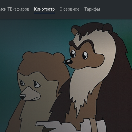
иси ТВ-эфиров
Кинотеатр
О сервисе
Тарифы