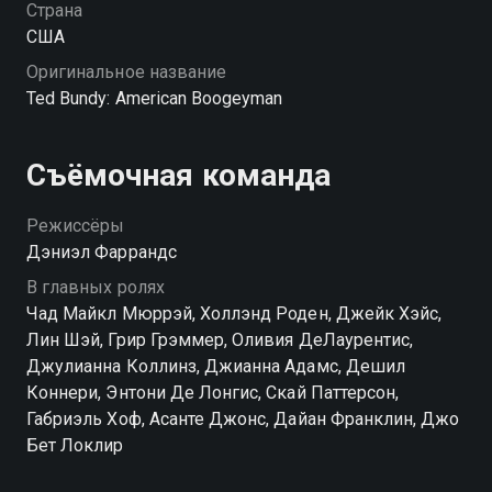
Страна
США
Оригинальное название
Ted Bundy: American Boogeyman
Съёмочная команда
Режиссёры
Дэниэл Фаррандс
В главных ролях
Чад Майкл Мюррэй, Холлэнд Роден, Джейк Хэйс,
Лин Шэй, Грир Грэммер, Оливия ДеЛаурентис,
Джулианна Коллинз, Джианна Адамс, Дешил
Коннери, Энтони Де Лонгис, Скай Паттерсон,
Габриэль Хоф, Асанте Джонс, Дайан Франклин, Джо
Бет Локлир